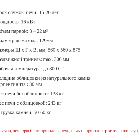
рок службы печи- 15-20 лет.
ощность: 16 кВт
бъем парной: 8 – 22 м³
иаметр дымохода: 129мм
азмеры Ш х Г х В, мм: 560 х 560 х 875
аздвижной тоннель: max. 300 мм
абочая температура: до 800 С°
олщина облицовки из натурального камня
ерпентинита : 30 мм
ес печи без облицовки: 138 кг
ес печи с облицовкой: 243 кг
агрузка камней: 50-60 кг
,
сауна
,
печь для бани
,
дровяная печь
,
печь на дровах
,
строительство саун
,