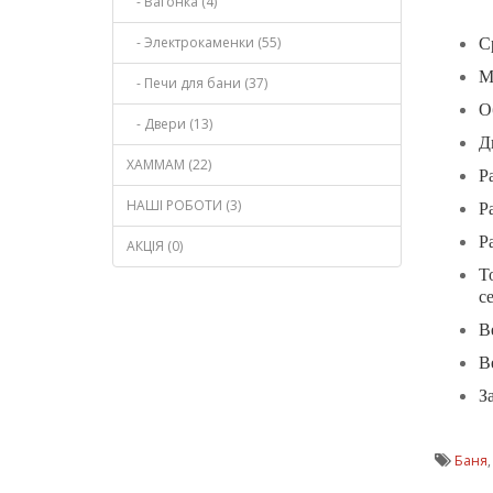
- Вагонка (4)
- Электрокаменки (55)
С
М
- Печи для бани (37)
О
- Двери (13)
Д
ХАММАМ (22)
Р
НАШІ РОБОТИ (3)
Р
Р
АКЦІЯ (0)
Т
с
В
В
З
Баня