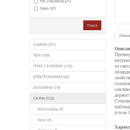
PAL (Украина) (21)
Sawo (37)
Поиск
Опис
КАМІНИ (471)
Описан
Премиу
ПЕЧІ (189)
натура
ГРИЛІ | БАРБЕКЮ (193)
из смес
лизарди
ЄЛЕКТРОКАМІНИ (62)
свойств
головок
БІОКАМІНИ (19)
сонливо
держит 
САУНА (122)
Стеклян
наблюда
- Аксессуары (9)
(столь
- Брус (4)
Характ