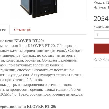
Модель: K
Наличие: 
2054
Количеств
ание
Отзывов (0)
ие печи KLOVER RT-20:
м печь для бани KLOVER RT-20. Облицована
льным камнем серпентинитом (змеевик). Состоит
и минералов, близких по составу: антигорита,
та, хризотила, бронзита. Обладает целебными
ами: при затяжных головных болях и
ружении, способен избавить от постоянной
сти и упадка сил. Аккумулирует тепло от печи и
на протяжении 2-3 часов.
ная дверь из жапропочного стелка позволяет
ть за процессом горения. Топка толщиной 5 мм.
 13CrMo4-5. Трехсторонне подключение дымохода.
еристики печи KLOVER RT-20: