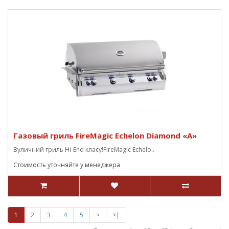
Газовый гриль FireMagic Echelon Diamond «A»
Вуличний гриль Hi-End класу!FireMagic Echelo..
Стоимость уточняйте у менеджера
1
2
3
4
5
>
>|