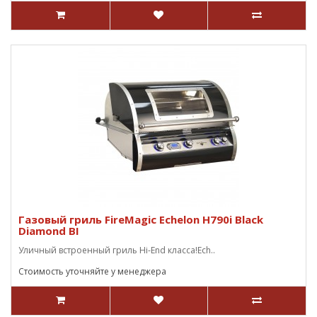
Газовый гриль FireMagic Echelon H790i Black
Diamond BI
Уличный встроенный гриль Hi-End класса!Ech..
Стоимость уточняйте у менеджера