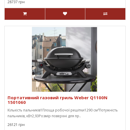
28737 грн
Портативний газовий гриль Weber Q1100N
1501060
Кількість пальників1Площа робочої решітки1290 см²Потужність
пальників, кВт2,93Розмір поверхні для пр..
26121 грн