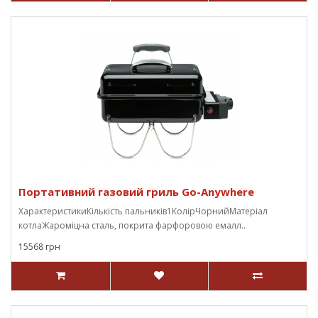
Портативний газовий гриль Go-Anywhere
ХарактеристикиКількість пальників1КолірЧорнийМатеріал
котлаЖароміцна сталь, покрита фарфоровою емалл..
15568 грн