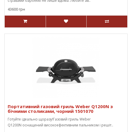
стравами барбекю не лише вдома. Любите ав..
43600 грн
Портативний газовий гриль Weber Q1200N з
бічними столиками, чорний 1501070
Готуйте ідеально щоразу!Газовий гриль Weber
Q1200N оснащений високоефективним пальником і решіт..