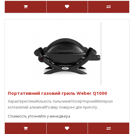
Портативний газовий гриль Weber Q1000
ХарактеристикиКількість пальників1КолірЧорнийМатеріал
котлалитий алюмінійРозмір поверхні для приготу..
Стоимость уточняйте у менеджера