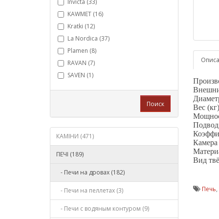
Invicta (33)
KAWMET (16)
Kratki (12)
La Nordica (37)
Plamen (8)
Опис
RAVAN (7)
SAVEN (1)
Произв
Внешние
Диаметр
Поиск
Вес (кг
Мощност
Подвод 
Коэффиц
КАМІНИ (471)
Камера 
Материа
ПЕЧІ (189)
Вид твё
- Печи на дровах (182)
Печь
,
- Печи на пеллетах (3)
- Печи с водяным контуром (9)