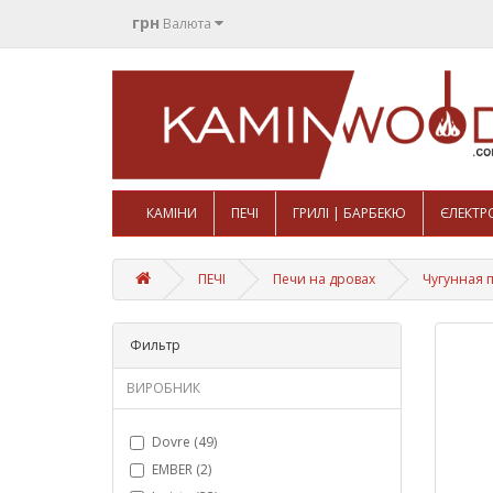
грн
Валюта
КАМІНИ
ПЕЧІ
ГРИЛІ | БАРБЕКЮ
ЄЛЕКТР
ПЕЧІ
Печи на дровах
Чугунная п
Фильтр
ВИРОБНИК
Dovre (49)
EMBER (2)