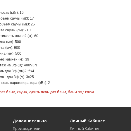
:
ость (кВт): 15
объем сауны (м)3: 17
объем сауны (м)3: 25
та сауны (cм): 210
тимость камней (кг): 60
на (мм): 500
та (мм): 900
ина (мм): 500
ез камней (кг): 39
таж на 3ф (В): 400V3N
ль для 3ф (мм)2: 5x4
мат для 3ф (А): 3x25
ость парогенератора (кВт): 2
для бани
,
сауна
,
купить печь для бани
,
бани под ключ
Дополнительно
Личный Кабинет
Производители
Личный Кабинет