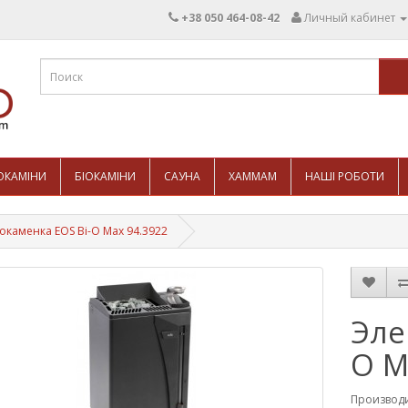
+38 050 464-08-42
Личный кабинет
ОКАМІНИ
БІОКАМІНИ
САУНА
ХАММАМ
НАШІ РОБОТИ
окаменка EOS Bi-O Max 94.3922
Эле
O M
Производ