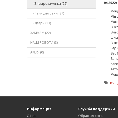
94.3922
- Электрокаменки (55)
Мощн
- Печи для бани (37)
Мin 
Мax 
- Двери (13)
Высо
ХАММАМ (22)
Вмес
Шири
НАШІ РОБОТИ (3)
Высо
Глуб
АКЦІЯ (0)
Вес б
Воль
Кабе
Авто
Мощн
Печь 
Информация
Служба поддержки
О Нас
Обратная связь