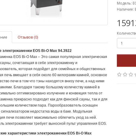
Модель: E
Наличие: 
1591
Количеств
ание
Отзывов (0)
 электрокаменки EOS Bi-O Max 94.3922
аменка EOS Bi-O Max – Это самая популярная электрическая
 сауны, сочетающая в себе электрокаменку и
зователь, которая подойдет для семейных и общественных
кая печь вмещает в себя около 60 килограмм камней, основное
ство печи в том что тэны находятся внизу печи, а над ними
амнями. Благодаря такому большому количеству камней в
симально оптимизировано излучение и конвекция тепла от
Каменка прекрасно подходит как для финской сауны, так и для
большим количеством пара. Парообразователь оснащен
 сигнализатором недостатка воды в баке. Модульная
ция печи позволяет максимально облегчить уход за ней.
ль электрокаменки требует выносной пульт управления EOS.
кие характеристики электрокаменки EOS Bi-O Max