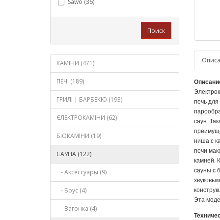
Sawo (36)
Поиск
Опис
КАМІНИ (471)
ПЕЧІ (189)
Описание
Электрок
ГРИЛІ | БАРБЕКЮ (193)
печь для
парообра
ЄЛЕКТРОКАМІНИ (62)
саун. Та
преимуще
БІОКАМІНИ (19)
ниша с к
печи мак
САУНА (122)
камней. 
сауны с 
- Аксессуары (9)
звуковым
- Брус (4)
конструк
Эта моде
- Вагонка (4)
Техничес