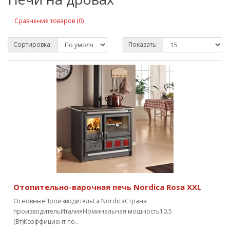
Сравнение товаров (0)
Сортировка:
Показать:
Отопительно-варочная печь Nordica Rosa XXL
ОсновныеПроизводительLa NordicaСтрана
производительИталияНоминальная мощность10.5
(Вт)Коэффициент по..