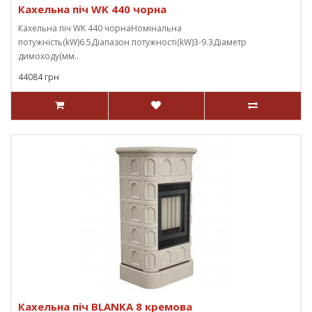
Кахельна піч WK 440 чорна
Кахельна піч WK 440 чорнаНомінальна
потужність(kW)6.5Діапазон потужності(kW)3-9.3Діаметр
димоходу(мм..
44084 грн
Кахельна піч BLANKA 8 кремова