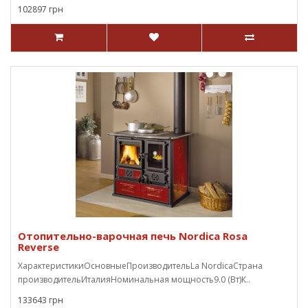
102897 грн
Отопительно-варочная печь Nordica Rosa
Reverse
ХарактеристикиОсновныеПроизводительLa NordicaСтрана
производительИталияНоминальная мощность9.0 (Вт)К..
133643 грн