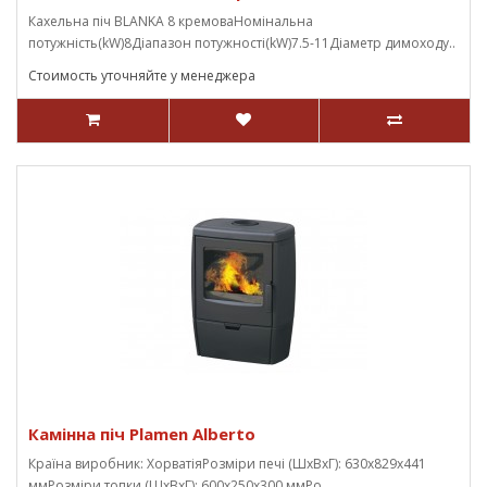
Кахельна піч BLANKA 8 кремоваНомінальна
потужність(kW)8Діапазон потужності(kW)7.5-11Діаметр димоходу..
Стоимость уточняйте у менеджера
Камінна піч Plamen Alberto
Країна виробник: ХорватіяРозміри печі (ШхВхГ): 630x829x441
ммРозміри топки (ШхВхГ): 600x250x300 ммРо..