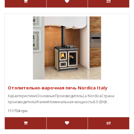
Отопительно-варочная печь Nordica Italy
ХарактеристикиОсновныеПроизводительLa NordicaСтрана
производительИталияНоминальная мощность8.0 (Вт)К..
111704 грн