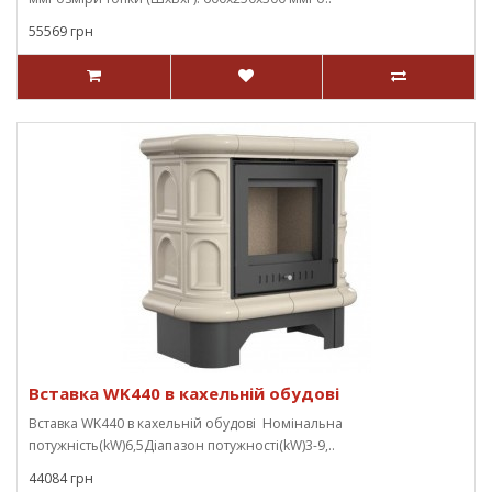
55569 грн
Вставка WK440 в кахельній обудові
Вставка WK440 в кахельній обудові Номінальна
потужність(kW)6,5Діапазон потужності(kW)3-9,..
44084 грн