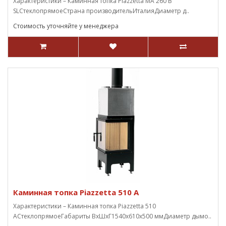
Характеристики – Каминная топка Piazzetta MA 260 B
SLСтеклопрямоеСтрана производительИталияДиаметр д..
Стоимость уточняйте у менеджера
Каминная топка Piazzetta 510 А
Характеристики – Каминная топка Piazzetta 510
АСтеклопрямоеГабариты ВxШxГ1540х610х500 ммДиаметр дымо..