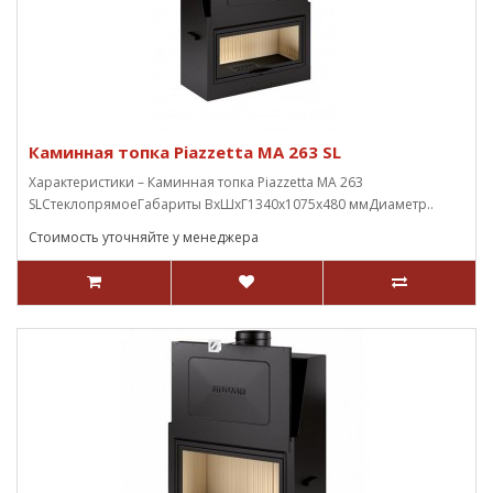
Каминная топка Piazzetta MA 263 SL
Характеристики – Каминная топка Piazzetta MA 263
SLСтеклопрямоеГабариты ВxШxГ1340х1075х480 ммДиаметр..
Стоимость уточняйте у менеджера