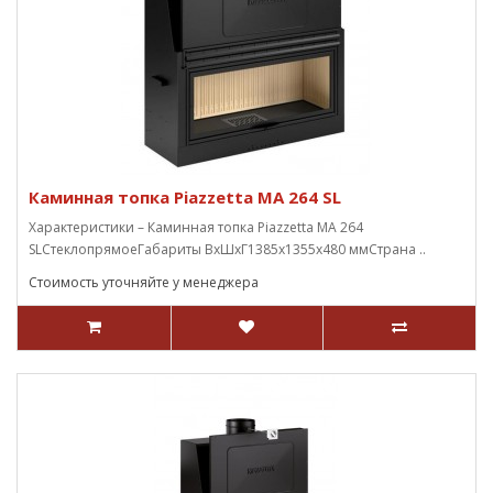
Каминная топка Piazzetta MA 264 SL
Характеристики – Каминная топка Piazzetta MA 264
SLСтеклопрямоеГабариты ВxШxГ1385х1355х480 ммСтрана ..
Стоимость уточняйте у менеджера