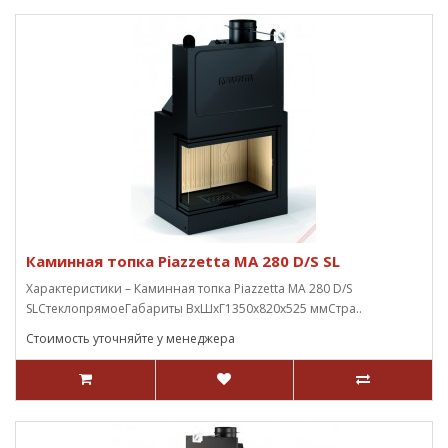
Каминная топка Piazzetta MA 280 D/S SL
Характеристики – Каминная топка Piazzetta MA 280 D/S
SLСтеклопрямоеГабариты ВxШxГ1350х820х525 ммСтра..
Стоимость уточняйте у менеджера