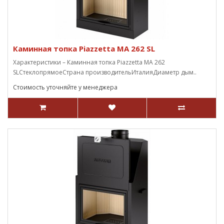
Каминная топка Piazzetta MA 262 SL
Характеристики – Каминная топка Piazzetta MA 262
SLСтеклопрямоеСтрана производительИталияДиаметр дым..
Стоимость уточняйте у менеджера