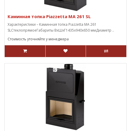
Каминная топка Piazzetta MA 261 SL
Характеристики – Каминная топка Piazzetta MA 261
SLСтеклопрямоеГабариты ВxШxГ1435х940х650 ммДиаметр ..
Стоимость уточняйте у менеджера