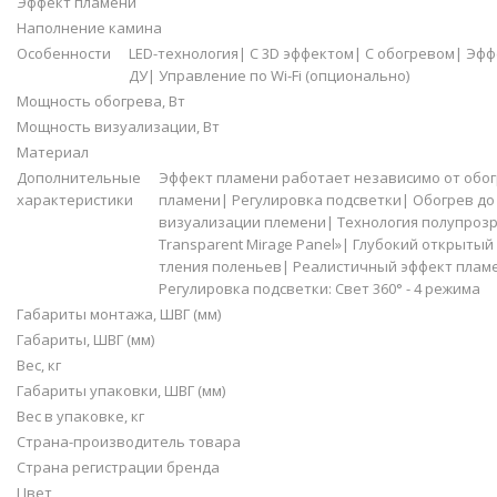
Эффект пламени
Наполнение камина
Особенности
LED-технология| С 3D эффектом| С обогревом| Эф
ДУ| Управление по Wi-Fi (опционально)
Мощность обогрева, Вт
Мощность визуализации, Вт
Материал
Дополнительные
Эффект пламени работает независимо от обог
характеристики
пламени| Регулировка подсветки| Обогрев до 
визуализации племени| Технология полупрозр
Transparent Mirage Panel»| Глубокий открыты
тления поленьев| Реалистичный эффект плам
Регулировка подсветки: Свет 360° - 4 режима
Габариты монтажа, ШВГ (мм)
Габариты, ШВГ (мм)
Вес, кг
Габариты упаковки, ШВГ (мм)
Вес в упаковке, кг
Страна-производитель товара
Страна регистрации бренда
Цвет