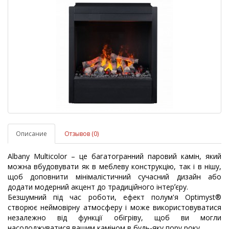
Описание
Отзывов (0)
Albany Multicolor – це багатогранний паровий камін, який
можна вбудовувати як в меблеву конструкцію, так і в нішу,
щоб доповнити мінімалістичний сучасний дизайн або
додати модерний акцент до традиційного інтерʼєру.
Безшумний під час роботи, ефект полум'я Optimyst®
створює неймовірну атмосферу і може використовуватися
незалежно від функції обігріву, щоб ви могли
насолоджуватися вашим каміном в будь-яку пору року.