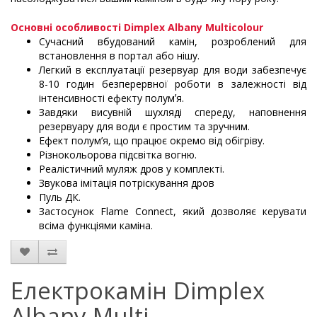
Основні особливості Dimplex Albany Multicolour
Сучасний вбудований камін, розроблений для
встановлення в портал або нішу.
Легкий в експлуатації резервуар для води забезпечує
8-10 годин безперервної роботи в залежності від
інтенсивності ефекту полумʼя.
Завдяки висувній шухляді спереду, наповнення
резервуару для води є простим та зручним.
Ефект полум’я, що працює окремо від обігріву.
Різнокольорова підсвітка вогню.
Реалістичний муляж дров у комплекті.
Звукова імітація потріскування дров
Пуль ДК.
Застосунок Flame Connect, який дозволяє керувати
всіма функціями каміна.
Електрокамін Dimplex
Albany Multi