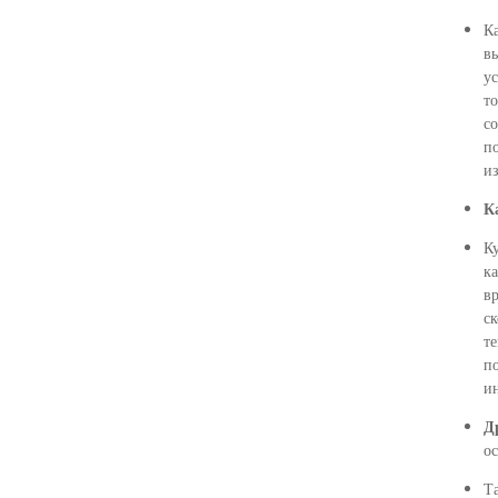
К
вы
ус
то
со
п
и
К
Ку
ка
вр
с
те
по
и
Д
ос
Та