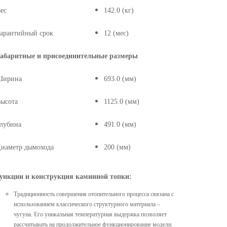
ес
142.0 (кг)
арантийный срок
12 (мес)
абаритные и присоединительные размеры
Ширина
693.0 (мм)
ысота
1125.0 (мм)
лубина
491.0 (мм)
иаметр дымохода
200 (мм)
ункции и конструкция каминной топки:
Традиционность совершения отопительного процесса связана с
использованием классического структурного материала –
чугуна. Его уникальная температурная выдержка позволяет
рассчитывать на продолжительное функционирование модели.