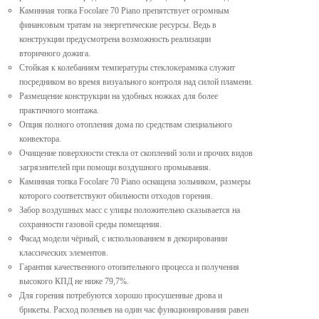
Каминная топка Focolare 70 Piano препятствует огромным
финансовым тратам на энергетические ресурсы. Ведь в
конструкции предусмотрена возможность реализации
вторичного дожига.
Стойкая к колебаниям температуры стеклокерамика служит
посредником во время визуального контроля над силой пламени.
Размещение конструкции на удобных ножках для более
практичного монтажа.
Опция полного отопления дома по средствам специального
конвектора.
Очищение поверхности стекла от скоплений золи и прочих видов
загрязнителей при помощи воздушного промывания.
Каминная топка Focolare 70 Piano оснащена зольником, размеры
которого соответствуют обильности отходов горения.
Забор воздушных масс с улицы положительно сказывается на
сохранности газовой среды помещения.
Фасад модели чёрный, с использованием в декорировании
классических элементов.
Гарантия качественного отопительного процесса и получения
высокого КПД не ниже 79,7%.
Для горения потребуются хорошо просушенные дрова и
брикеты. Расход поленьев на один час функционирования равен