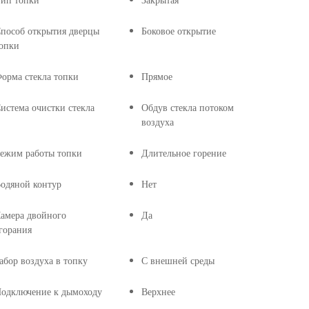
ип топки
Закрытая
пособ открытия дверцы
Боковое открытие
опки
орма стекла топки
Прямое
истема очистки стекла
Обдув стекла потоком
воздуха
ежим работы топки
Длительное горение
одяной контур
Нет
амера двойного
Да
горания
абор воздуха в топку
С внешней среды
одключение к дымоходу
Верхнее