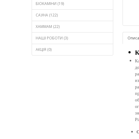
БІОКАМІНИ (19)
САУНА (122)
ХАММАМ (22)
НАШІ РОБОТИ (3)
Опис
АКЦІЯ (0)
К
Ка
д
ра
и
ра
пр
об
ог
зн
Pi