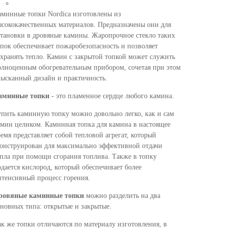
аминные топки Nordica изготовлены из
сококачественных материалов. Предназначены они для
тановки в дровяные камины. Жаропрочное стекло таких
пок обеспечивает пожаробезопасность и позволяет
хранять тепло. Камин с закрытой топкой может служить
олноценным обогревательным прибором, сочетая при этом
зысканный дизайн и практичность.
аминные топки
- это пламенное сердце любого камина.
пить каминную топку можно довольно легко, как и сам
мин целиком. Каминная топка для камина в настоящее
емя представляет собой тепловой агрегат, который
конструирован для максимально эффективной отдачи
пла при помощи сгорания топлива. Также в топку
дается кислород, который обеспечивает более
нтенсивный процесс горения.
ровяные каминные топки
можно разделить на два
новных типа: открытые и закрытые.
к же топки отличаются по материалу изготовления, в